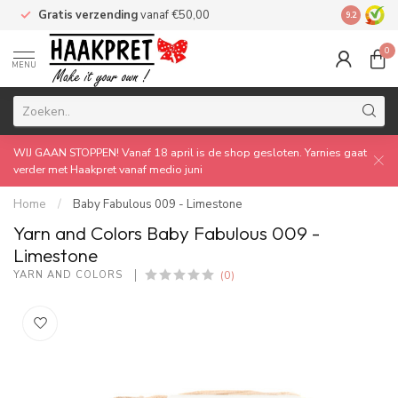
Gratis verzending
vanaf €50,00
Made by 
9.2
0
MENU
WIJ GAAN STOPPEN! Vanaf 18 april is de shop gesloten. Yarnies gaat
verder met Haakpret vanaf medio juni
Home
/
Baby Fabulous 009 - Limestone
Yarn and Colors Baby Fabulous 009 -
Limestone
(0)
YARN AND COLORS 