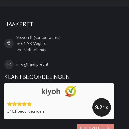
HAAKPRET
Visven 8 (kantooradres)
5464 NK Veghel
the Netherlands
info@haakpret.nl
KLANTBEOORDELINGEN
9.2
/10
3461 beoordelingen
BEKIJK MEER