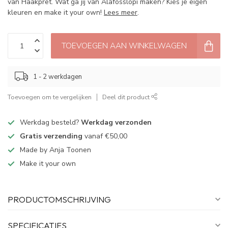
van Haakpret. Wat ga jij van Alafosslopi maken? Kies je eigen
kleuren en make it your own!
Lees meer
.
TOEVOEGEN AAN WINKELWAGEN
1 - 2 werkdagen
Toevoegen om te vergelijken
Deel dit product
Werkdag besteld?
Werkdag verzonden
Gratis verzending
vanaf €50,00
Made by Anja Toonen
Make it your own
PRODUCTOMSCHRIJVING
SPECIFICATIES