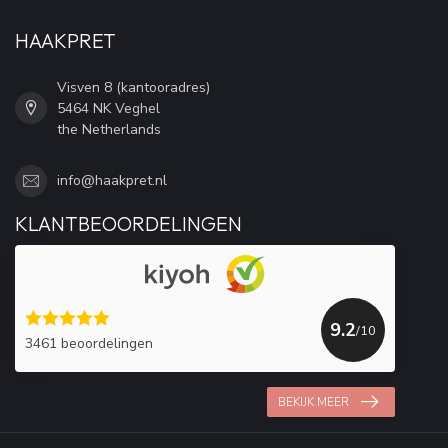
HAAKPRET
Visven 8 (kantooradres)
5464 NK Veghel
the Netherlands
info@haakpret.nl
KLANTBEOORDELINGEN
9.2
/10
3461 beoordelingen
BEKIJK MEER