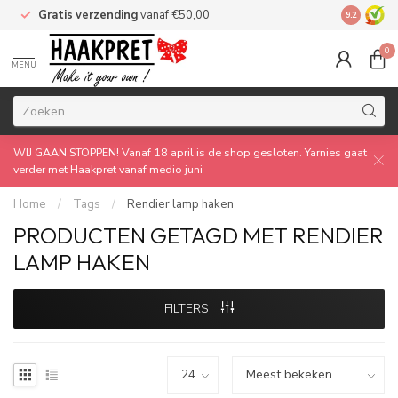
Gratis verzending
vanaf €50,00
Made by 
9.2
0
MENU
WIJ GAAN STOPPEN! Vanaf 18 april is de shop gesloten. Yarnies gaat
verder met Haakpret vanaf medio juni
Home
/
Tags
/
Rendier lamp haken
PRODUCTEN GETAGD MET RENDIER
LAMP HAKEN
FILTERS