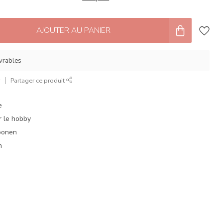
AJOUTER AU PANIER
uvrables
r
Partager ce produit
e
 le hobby
oonen
n