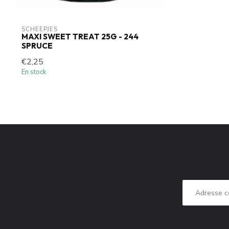
SCHEEPJES
MAXI SWEET TREAT 25G - 244
SPRUCE
€2,25
En stock