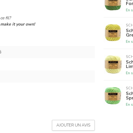
Fo
En s
ce fil?
make it your own!
SCH
Sch
Gr
En s
é
SCH
Sch
Li
En s
SCH
Sch
Sp
En s
AJOUTER UN AVIS