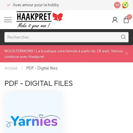
Avec amour pour le hobby
Made by 
9.2
0
MENU
NOUS FERMONS ! La boutique sera fermée à partir du 18 avril. Yarnies
continue avec Haakpret.
Accueil
/
PDF - Digital files
PDF - DIGITAL FILES