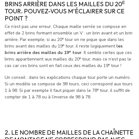
E
BRINS ARRIÈRE DANS LES MAILLES DU 20
TOUR. POUVEZ-VOUS M’ÉCLAIRER SUR CE
POINT ?
Ce n’est pas une erreur. Chaque maille serrée se compose en
effet de 2 brins formant ensemble un V : un brin avant et un brin
e
arrière. Par exemple, si au 20
tour on ne pique que dans les
e
brins avant des mailles du 19
tour, il reste logiquement
les
e
brins arrière des mailles du 19
tour
. Il semble certes que ces
e
brins appartiennent aux mailles du 20
tour, mais ce n’est pas le
e
cas car ces brins sont en fait ceux des mailles du 19
tour !
Un conseil : dans les explications chaque tour porte un numéro.
Si un modèle se compose de 98 tours, ceci correspond aux tours
e
1 à 98. Si par exemple il faut piquer dans le 78
tour, il suffit de
compter de 1 à 78 ou à l’inverse de 98 à 78.
2. LE NOMBRE DE MAILLES DE LA
CHAÎNETTE