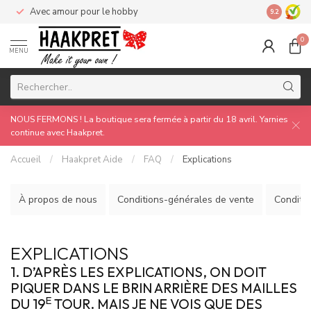
Avec amour pour le hobby
Made by 
9.2
0
MENU
NOUS FERMONS ! La boutique sera fermée à partir du 18 avril. Yarnies
continue avec Haakpret.
Accueil
/
Haakpret Aide
/
FAQ
/
Explications
À propos de nous
Conditions-générales de vente
Conditio
EXPLICATIONS
1. D’APRÈS LES EXPLICATIONS, ON DOIT
PIQUER DANS LE BRIN ARRIÈRE DES MAILLES
E
DU 19
TOUR. MAIS JE NE VOIS QUE DES