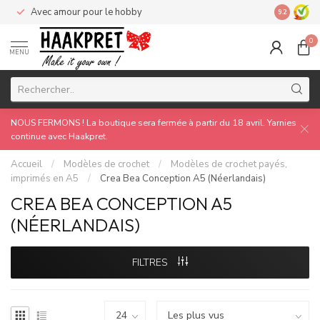
Avec amour pour le hobby
Made by 
9.2
0
MENU
NOUS FERMONS ! La boutique sera fermée à partir du 18 avril. Yarnies
continue avec Haakpret.
Accueil
/
Modèles de crochet
/
Modèles de crochet payés,
imprimés en A5
/
Crea Bea Conception A5 (Néerlandais)
CREA BEA CONCEPTION A5
(NÉERLANDAIS)
FILTRES