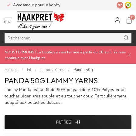
Avec amour pour le hobby
Made by 
9.2
0
MENU
NOUS FERMONS ! La boutique sera fermée à partir du 18 avril. Yarnies
continue avec Haakpret.
Accueil
/
Fil
/
Lammy Yarns
/
Panda 50g
PANDA 50G LAMMY YARNS
Lammy Panda est un fil de 90% polyamide e 10% Polyester au
toucher léger, très souple et au toucher doux. Particulièrement
adapté aux peluches douces.
FILTRES