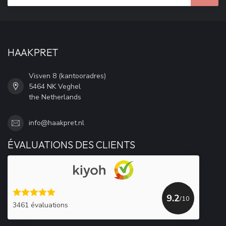
HAAKPRET
Visven 8 (kantooradres)
5464 NK Veghel
the Netherlands
info@haakpret.nl
ÉVALUATIONS DES CLIENTS
9.2
/10
3461 évaluations