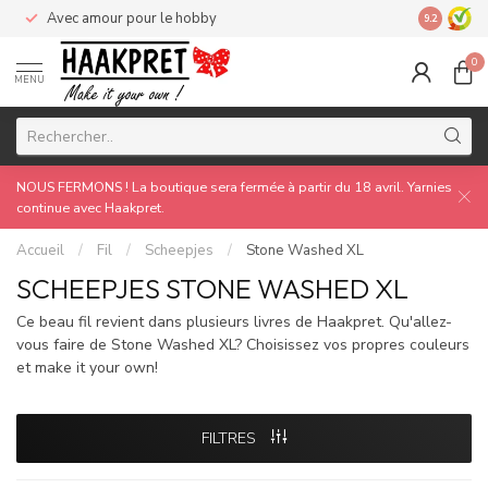
Avec amour pour le hobby
Made by 
9.2
0
MENU
NOUS FERMONS ! La boutique sera fermée à partir du 18 avril. Yarnies
continue avec Haakpret.
Accueil
/
Fil
/
Scheepjes
/
Stone Washed XL
SCHEEPJES STONE WASHED XL
Ce beau fil revient dans plusieurs livres de Haakpret. Qu'allez-
vous faire de Stone Washed XL? Choisissez vos propres couleurs
et make it your own!
FILTRES