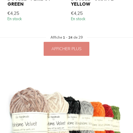
GREEN
YELLOW
€4,25
€4,25
En stock
En stock
Affiche
1
-
24
de 29
AFFICHER PLUS