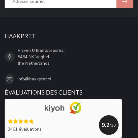
HAAKPRET
Visven 8 (kantooradres)
5464 NK Veghel
the Netherlands
info@haakpret.nl
ÉVALUATIONS DES CLIENTS
9.2
/10
3461 évaluations