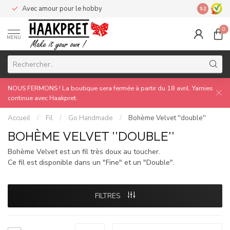
Avec amour pour le hobby
Made by 
9.2
0
MENU
NOUS FERMONS ! La boutique sera fermée à partir du 18 avril. Yarnies
continue avec Haakpret.
Accueil
/
Fil
/
Go Handmade
/
Bohème Velvet ''double''
BOHÈME VELVET ''DOUBLE''
Bohème Velvet est un fil très doux au toucher.
Ce fil est disponible dans un "Fine" et un "Double".
FILTRES