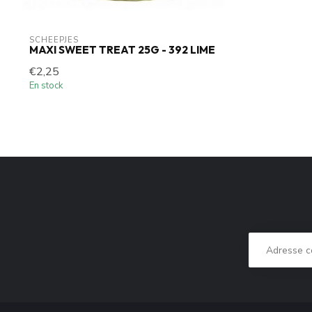
SCHEEPJES
MAXI SWEET TREAT 25G - 392 LIME
€2,25
En stock