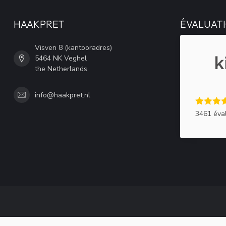
HAAKPRET
ÉVALUATI
Visven 8 (kantooradres)
5464 NK Veghel
the Netherlands
info@haakpret.nl
3461 éva