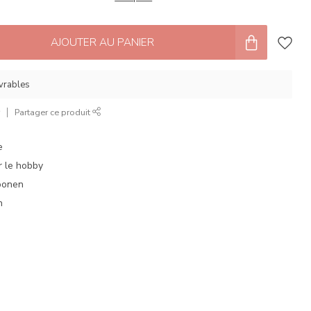
AJOUTER AU PANIER
uvrables
r
Partager ce produit
e
 le hobby
oonen
n