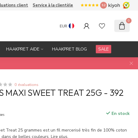
luations client
Service à la clientèle
9.2
0
EUR
HAAKPRET AIDE
HAAKPRET BLOG
SALE
0 évaluations
S MAXI SWEET TREAT 25G - 392
En stock
ses
t Treat 25 grammes est un fil mercerisé très fin de 100% coton
le dans de belles couleurs.
Lire plus
.