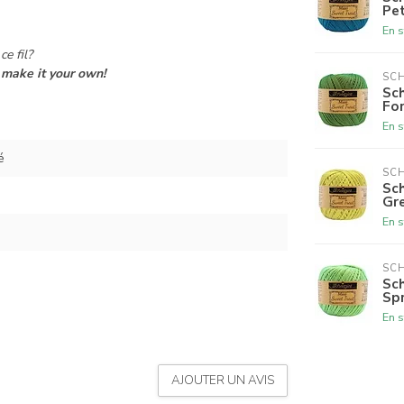
Pet
En s
ce fil?
make it your own!
SCH
Sch
Fo
En s
é
SCH
Sch
Gr
En s
SCH
Sch
Sp
En s
AJOUTER UN AVIS