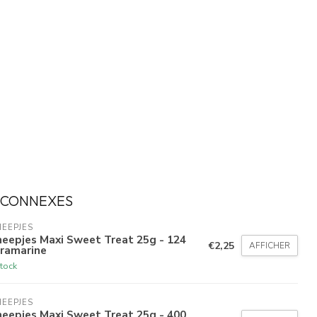
 CONNEXES
EEPJES
eepjes Maxi Sweet Treat 25g - 124
€2,25
AFFICHER
tramarine
tock
EEPJES
eepjes Maxi Sweet Treat 25g - 400