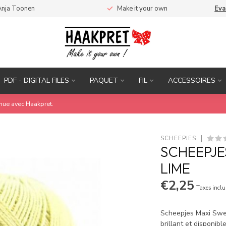
Anja Toonen
Make it your own
Eva
PDF - DIGITAL FILES
PAQUET
FIL
ACCESSOIRES
inue avec Haakpret.
SCHEEPJES
SCHEEPJE
LIME
€2,25
Taxes inclu
Scheepjes Maxi Swee
brillant et disponib