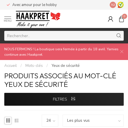
Avec amour pour le hobby
Made by 
9.2
0
MENU
NOUS FERMONS ! La boutique sera fermée à partir du 18 avril. Yarnies
continue avec Haakpret.
Accueil
/
Mots-clés
/
Yeux de sécurité
PRODUITS ASSOCIÉS AU MOT-CLÉ
YEUX DE SÉCURITÉ
FILTRES