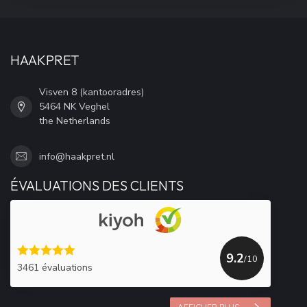
HAAKPRET
Visven 8 (kantooradres)
5464 NK Veghel
the Netherlands
info@haakpret.nl
ÉVALUATIONS DES CLIENTS
9.2
/10
3461 évaluations