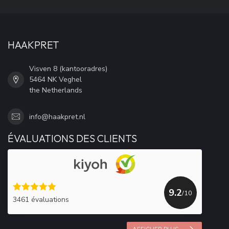
HAAKPRET
Visven 8 (kantooradres)
5464 NK Veghel
the Netherlands
info@haakpret.nl
ÉVALUATIONS DES CLIENTS
9.2
/10
3461 évaluations