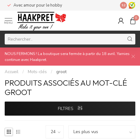
Avec amour pour le hobby
Made by 
9.2
0
MENU
NOUS FERMONS ! La boutique sera fermée à partir du 18 avril. Yarnies
continue avec Haakpret.
Accueil
/
Mots-clés
/
groot
PRODUITS ASSOCIÉS AU MOT-CLÉ
GROOT
FILTRES