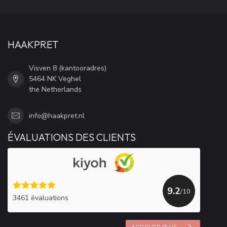
HAAKPRET
Visven 8 (kantooradres)
5464 NK Veghel
the Netherlands
info@haakpret.nl
ÉVALUATIONS DES CLIENTS
9.2
/10
3461 évaluations