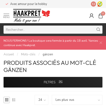
Avec amour pour le hobby
Made by 
9.2
0
MENU
NOUS FERMONS ! La boutique sera fermée à partir du 18 avril. Yarnies
continue avec Haakpret.
Accueil
/
Mots-clés
/
gänzen
PRODUITS ASSOCIÉS AU MOT-CLÉ
GÄNZEN
FILTRES