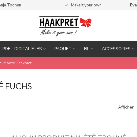
Anja Toonen
Make it your own
Eva
PDF - DIGITAL FILES
PAQUET
FIL
ACCESSOIRES
inue avec Haakpret.
É FUCHS
Afficher: