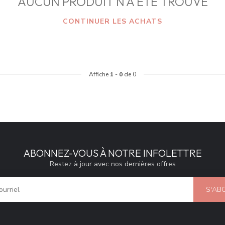
AUCUN PRODUIT N'A ÉTÉ TROUVÉ
CONTINUER LES ACHATS
Affiche
1
-
0
de 0
ABONNEZ-VOUS À NOTRE INFOLETTRE
Restez à jour avec nos dernières offres
S'AB