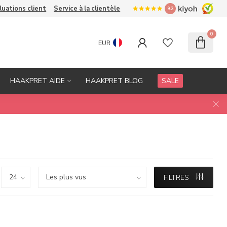
luations client
Service à la clientèle
9.2
0
EUR
HAAKPRET AIDE
HAAKPRET BLOG
SALE
FILTRES