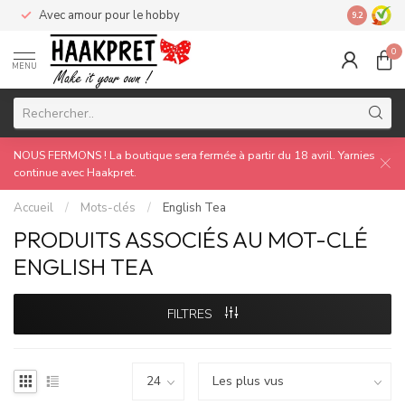
Avec amour pour le hobby
Made by 
9.2
0
MENU
NOUS FERMONS ! La boutique sera fermée à partir du 18 avril. Yarnies
continue avec Haakpret.
Accueil
/
Mots-clés
/
English Tea
PRODUITS ASSOCIÉS AU MOT-CLÉ
ENGLISH TEA
FILTRES