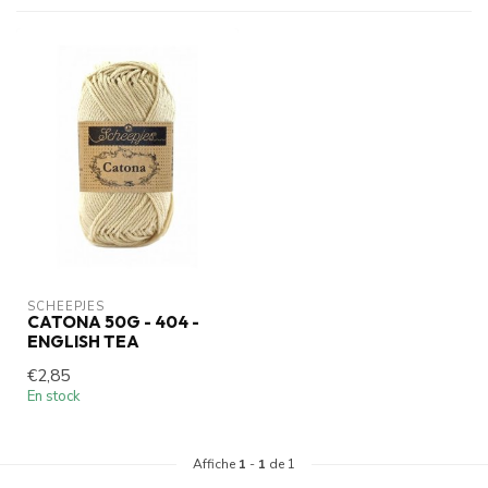
SCHEEPJES
CATONA 50G - 404 -
ENGLISH TEA
€2,85
En stock
Affiche
1
-
1
de 1