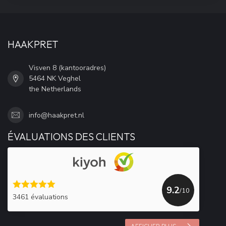
HAAKPRET
Visven 8 (kantooradres)
5464 NK Veghel
the Netherlands
info@haakpret.nl
ÉVALUATIONS DES CLIENTS
9.2
/10
3461 évaluations