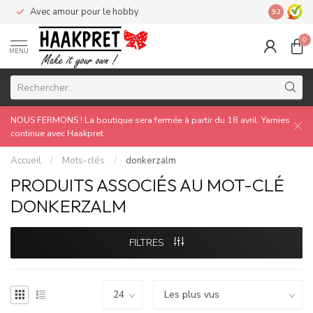
Avec amour pour le hobby
Made by 
9.2
0
MENU
NOUS FERMONS ! La boutique sera fermée à partir du 18 avril. Yarnies
continue avec Haakpret.
Accueil
/
Mots-clés
/
donkerzalm
PRODUITS ASSOCIÉS AU MOT-CLÉ
DONKERZALM
FILTRES