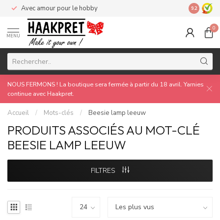
Avec amour pour le hobby
Made by 
9.2
0
MENU
NOUS FERMONS ! La boutique sera fermée à partir du 18 avril. Yarnies
continue avec Haakpret.
Accueil
/
Mots-clés
/
Beesie lamp leeuw
PRODUITS ASSOCIÉS AU MOT-CLÉ
BEESIE LAMP LEEUW
FILTRES