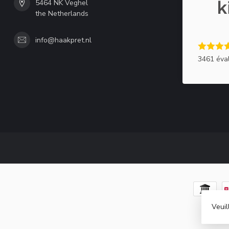
5464 NK Veghel
the Netherlands
info@haakpret.nl
3461 éva
Veuil