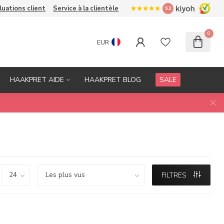
luations client
Service à la clientèle
9.2
0
EUR
HAAKPRET AIDE
HAAKPRET BLOG
SALE
FILTRES