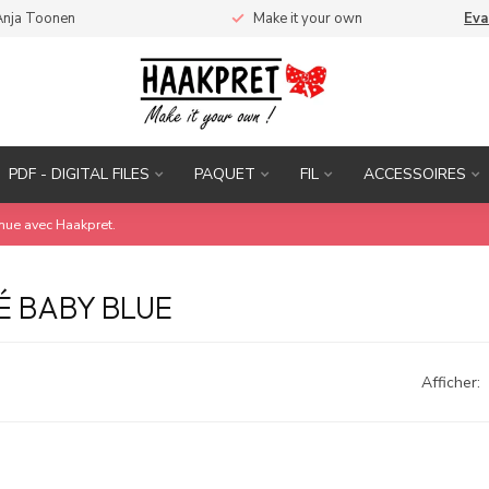
Anja Toonen
Make it your own
Eva
PDF - DIGITAL FILES
PAQUET
FIL
ACCESSOIRES
inue avec Haakpret.
É BABY BLUE
Afficher: