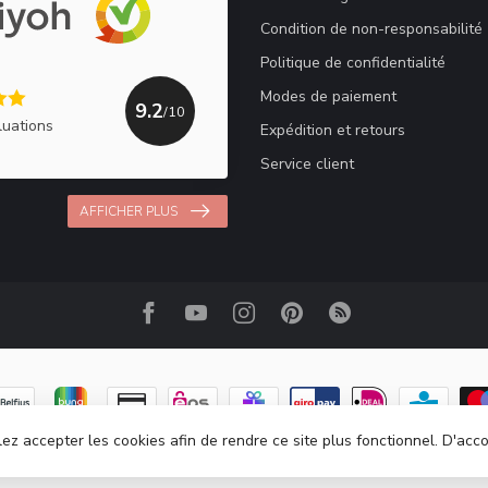
Condition de non-responsabilité
Politique de confidentialité
Modes de paiement
9.2
/10
luations
Expédition et retours
Service client
AFFICHER PLUS
lez accepter les cookies afin de rendre ce site plus fonctionnel. D'acc
© Copyright 2026 Haakpret