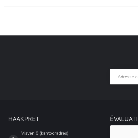
HAAKPRET
ÉVALUATI
Visven 8 (kantooradres)