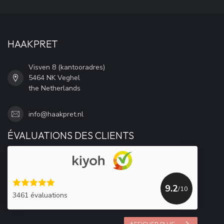
HAAKPRET
Visven 8 (kantooradres)
5464 NK Veghel
the Netherlands
info@haakpret.nl
ÉVALUATIONS DES CLIENTS
9.2
/10
3461 évaluations