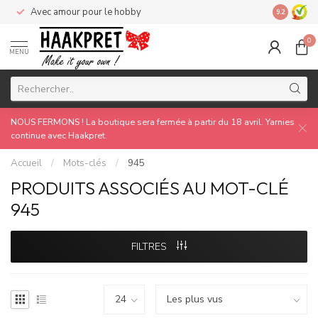
Avec amour pour le hobby
Made by 
9.2
0
MENU
NOUS FERMONS ! La boutique sera fermée à partir du 18 avril. Yarnies
continue avec Haakpret.
Accueil
/
Mots-clés
/
945
PRODUITS ASSOCIÉS AU MOT-CLÉ
945
FILTRES