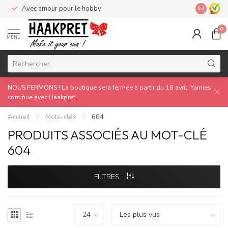
Avec amour pour le hobby
Made by 
9.2
0
MENU
NOUS FERMONS ! La boutique sera fermée à partir du 18 avril. Yarnies
continue avec Haakpret.
Accueil
/
Mots-clés
/
604
PRODUITS ASSOCIÉS AU MOT-CLÉ
604
FILTRES