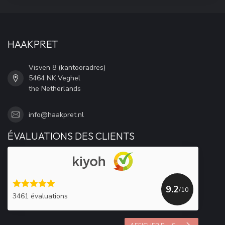
HAAKPRET
Visven 8 (kantooradres)
5464 NK Veghel
the Netherlands
info@haakpret.nl
ÉVALUATIONS DES CLIENTS
9.2
/10
3461 évaluations