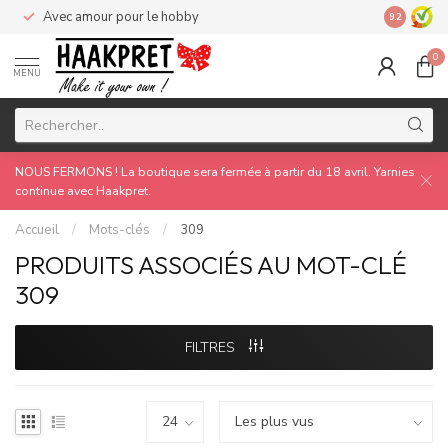
Avec amour pour le hobby
Made by 
9.2
0
MENU
NOUS FERMONS ! La boutique sera fermée à partir du 18 avril. Yarnies
continue avec Haakpret.
Accueil
/
Mots-clés
/
309
PRODUITS ASSOCIÉS AU MOT-CLÉ
309
FILTRES