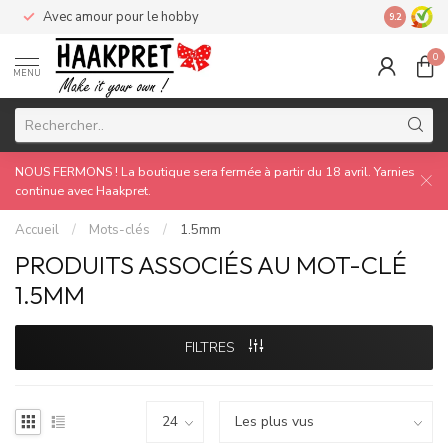
Avec amour pour le hobby
Made by 
9.2
0
MENU
NOUS FERMONS ! La boutique sera fermée à partir du 18 avril. Yarnies
continue avec Haakpret.
Accueil
/
Mots-clés
/
1.5mm
PRODUITS ASSOCIÉS AU MOT-CLÉ
1.5MM
FILTRES