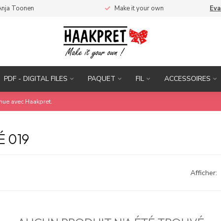
Anja Toonen
Make it your own
Eva
PDF - DIGITAL FILES
PAQUET
FIL
ACCESSOIRES
inue avec Haakpret.
 019
Afficher: