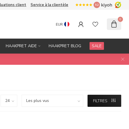
luations client
Service à la clientèle
9.2
0
EUR
HAAKPRET AIDE
HAAKPRET BLOG
SALE
FILTRES