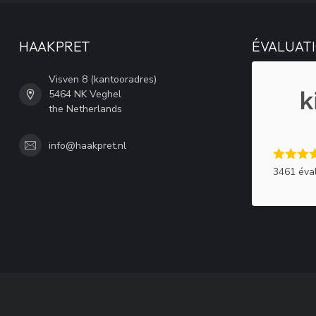
HAAKPRET
ÉVALUATI
Visven 8 (kantooradres)
5464 NK Veghel
the Netherlands
info@haakpret.nl
3461 éva