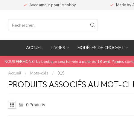
Avec amour pour le hobby
Made by 
ACCUEIL
LIVRES
MODÈLES DE CROCHET
NOUS FERMONS ! La boutique sera fermée à partir du 18 avril. Yarnies cont
Accueil
/
Mots-clés
/
019
PRODUITS ASSOCIÉS AU MOT-CLÉ
0
Produits