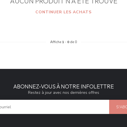
AUCUN PRODUIT N'A ÉTÉ TROUVÉ
CONTINUER LES ACHATS
Affiche
1
-
0
de 0
ABONNEZ-VOUS À NOTRE INFOLETTRE
Restez à jour avec nos dernières offres
S'AB