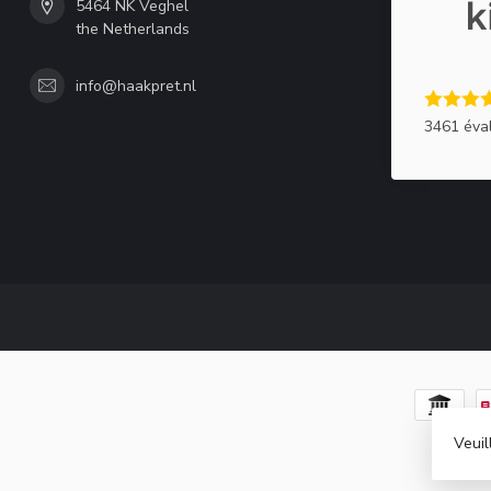
5464 NK Veghel
the Netherlands
info@haakpret.nl
3461 éva
Veuil