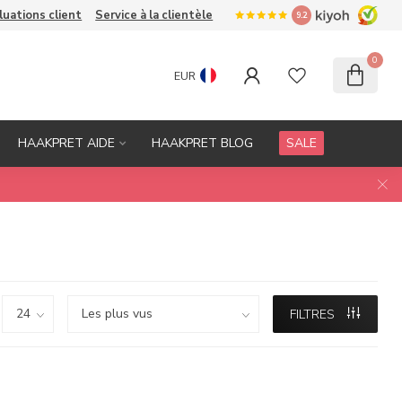
luations client
Service à la clientèle
9.2
0
EUR
HAAKPRET AIDE
HAAKPRET BLOG
SALE
FILTRES