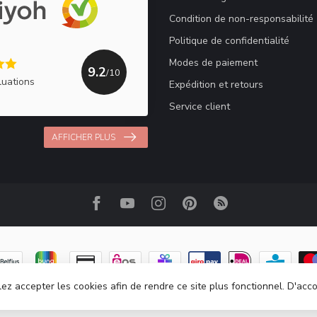
Condition de non-responsabilité
Politique de confidentialité
Modes de paiement
9.2
/10
luations
Expédition et retours
Service client
AFFICHER PLUS
lez accepter les cookies afin de rendre ce site plus fonctionnel. D'acc
© Copyright 2026 Haakpret