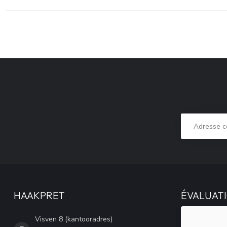
HAAKPRET
ÉVALUATI
Visven 8 (kantooradres)