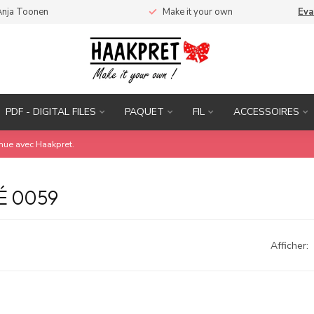
Anja Toonen
Make it your own
Eva
PDF - DIGITAL FILES
PAQUET
FIL
ACCESSOIRES
inue avec Haakpret.
É 0059
Afficher: