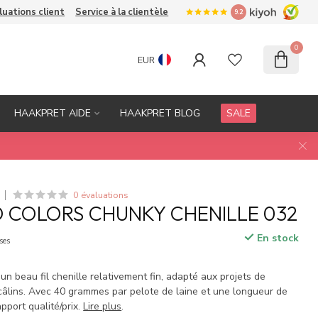
luations client
Service à la clientèle
9.2
0
EUR
HAAKPRET AIDE
HAAKPRET BLOG
SALE
0 évaluations
 COLORS CHUNKY CHENILLE 032
En stock
ses
un beau fil chenille relativement fin, adapté aux projets de
 câlins. Avec 40 grammes par pelote de laine et une longueur de
pport qualité/prix.
Lire plus
.