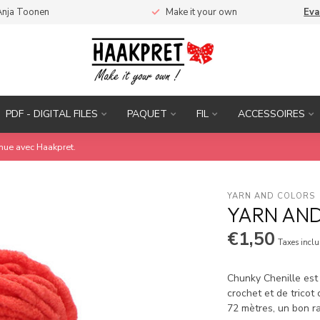
Anja Toonen
Make it your own
Eva
PDF - DIGITAL FILES
PAQUET
FIL
ACCESSOIRES
inue avec Haakpret.
YARN AND COLORS 
YARN AND
€1,50
Taxes inclu
Chunky Chenille est 
crochet et de tricot
72 mètres, un bon ra