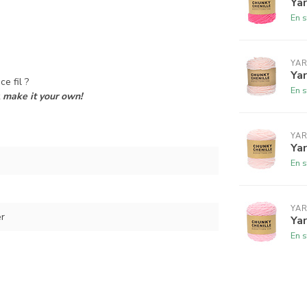
Yar
En s
YAR
Yar
e fil ?
En s
t
make it your own!
YAR
Yar
En s
YAR
r
Yar
En s