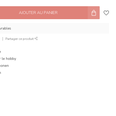
AJOUTER AU PANIER
uvrables
r
Partager ce produit
e
 le hobby
oonen
n