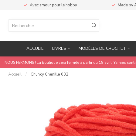
Avec amour pour le hobby
Made by 
ACCUEIL
LIVRES
MODÈLES DE CROCHET
NOUS FERMONS ! La boutique sera fermée à partir du 18 avril. Yarnies cont
Accueil
/
Chunky Chenille 032