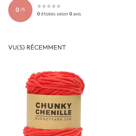
0
/
5
0
étoiles selon
0
avis
VU(S) RÉCEMMENT