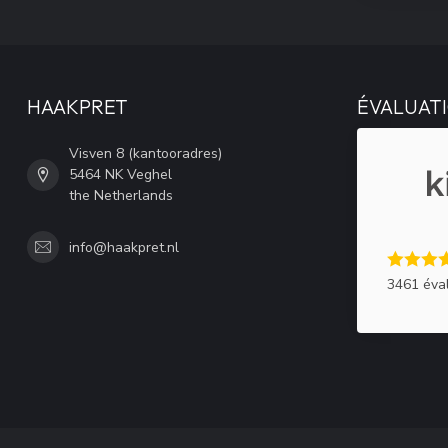
HAAKPRET
ÉVALUATI
Visven 8 (kantooradres)
5464 NK Veghel
the Netherlands
info@haakpret.nl
3461 éva