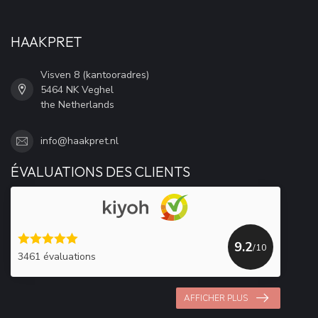
HAAKPRET
Visven 8 (kantooradres)
5464 NK Veghel
the Netherlands
info@haakpret.nl
ÉVALUATIONS DES CLIENTS
9.2
/10
3461 évaluations
AFFICHER PLUS