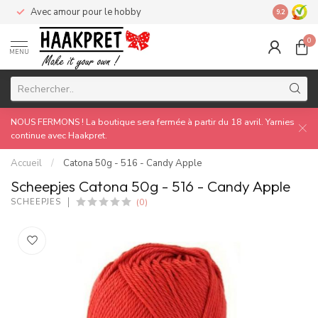
Avec amour pour le hobby
Made by 
9.2
0
MENU
NOUS FERMONS ! La boutique sera fermée à partir du 18 avril. Yarnies
continue avec Haakpret.
Accueil
/
Catona 50g - 516 - Candy Apple
Scheepjes Catona 50g - 516 - Candy Apple
(0)
SCHEEPJES