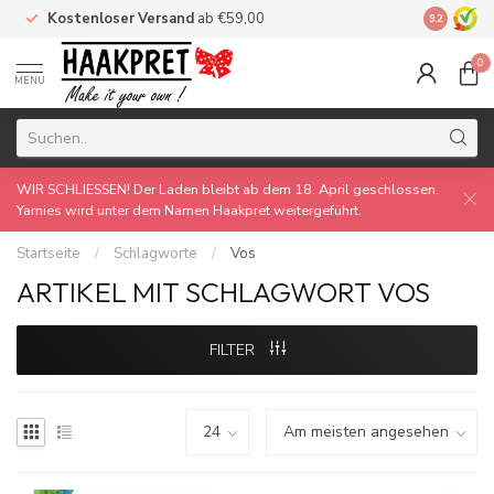
Kostenloser Versand
ab €59,00
Made by 
9.2
0
MENU
WIR SCHLIESSEN! Der Laden bleibt ab dem 18. April geschlossen.
Yarnies wird unter dem Namen Haakpret weitergeführt.
Startseite
/
Schlagworte
/
Vos
ARTIKEL MIT SCHLAGWORT VOS
FILTER