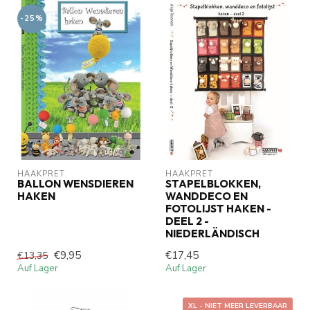
-25%
HAAKPRET
HAAKPRET
BALLON WENSDIEREN
STAPELBLOKKEN,
HAKEN
WANDDECO EN
FOTOLIJST HAKEN -
DEEL 2 -
NIEDERLÄNDISCH
€9,95
€17,45
€13,35
Auf Lager
Auf Lager
XL - NIET MEER LEVERBAAR