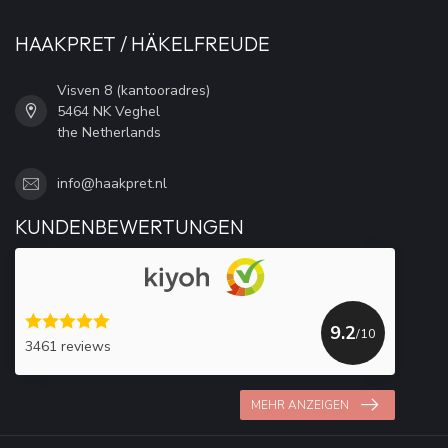
HAAKPRET / HÄKELFREUDE
Visven 8 (kantooradres)
5464 NK Veghel
the Netherlands
info@haakpret.nl
KUNDENBEWERTUNGEN
9.2
/10
3461 reviews
MEHR ANZEIGEN