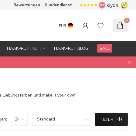
Bewertungen
Kundendienst
9.2
0
EUR
HAAKPRET HILFT
HAAKPRET BLOG
SALE
e Lieblingsfarben und make it your own!
gen:
FILTER