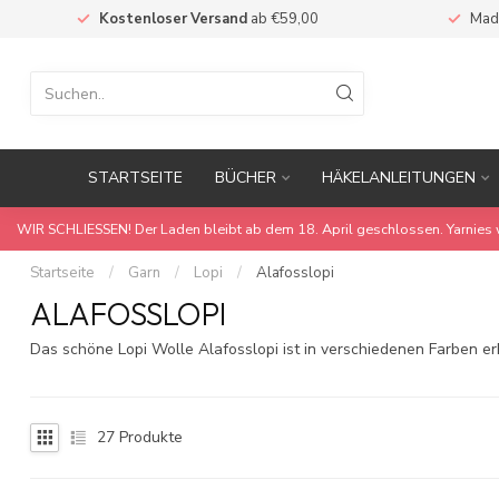
Kostenloser Versand
ab €59,00
Mad
STARTSEITE
BÜCHER
HÄKELANLEITUNGEN
WIR SCHLIESSEN! Der Laden bleibt ab dem 18. April geschlossen. Yarnies 
Startseite
/
Garn
/
Lopi
/
Alafosslopi
ALAFOSSLOPI
Das schöne Lopi Wolle Alafosslopi ist in verschiedenen Farben e
27
Produkte