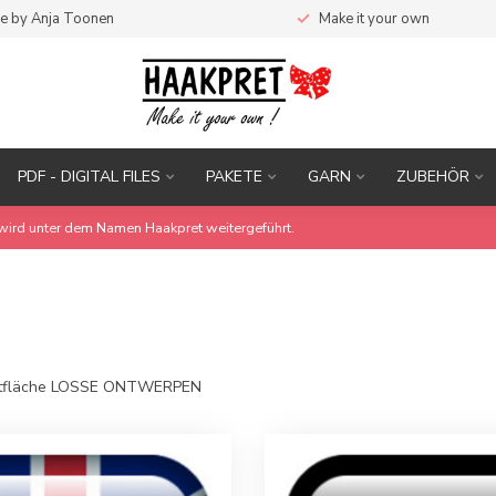
e by Anja Toonen
Make it your own
PDF - DIGITAL FILES
PAKETE
GARN
ZUBEHÖR
wird unter dem Namen Haakpret weitergeführt.
chaltfläche LOSSE ONTWERPEN