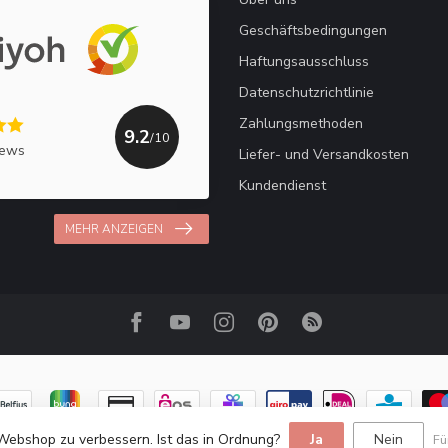
Geschäftsbedingungen
Haftungsausschluss
Datenschutzrichtlinie
Zahlungsmethoden
9.2
/10
iews
Liefer- und Versandkosten
Kundendienst
MEHR ANZEIGEN
Webshop zu verbessern. Ist das in Ordnung?
Ja
Nein
Fü
© Copyright 2026 Haakpret / Häkelfreude