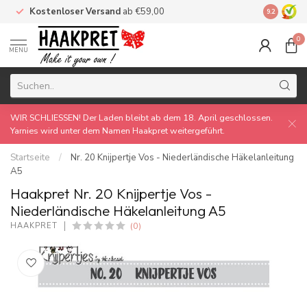
Kostenloser Versand
ab €59,00
Made by 
9.2
0
MENU
WIR SCHLIESSEN! Der Laden bleibt ab dem 18. April geschlossen.
Yarnies wird unter dem Namen Haakpret weitergeführt.
Startseite
/
Nr. 20 Knijpertje Vos - Niederländische Häkelanleitung
A5
Haakpret Nr. 20 Knijpertje Vos -
Niederländische Häkelanleitung A5
(0)
HAAKPRET