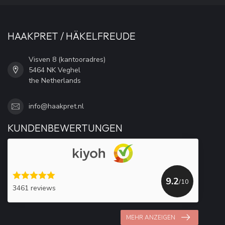
HAAKPRET / HÄKELFREUDE
Visven 8 (kantooradres)
5464 NK Veghel
the Netherlands
info@haakpret.nl
KUNDENBEWERTUNGEN
9.2
/10
3461 reviews
MEHR ANZEIGEN