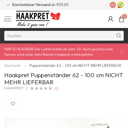
Kostenloser Versand
ab €59,00
Made by 
9.2
0
MENU
WIR SCHLIESSEN! Der Laden bleibt ab dem 18. April geschlossen.
Yarnies wird unter dem Namen Haakpret weitergeführt.
Startseite
/
Puppenständer 62 - 100 cm NICHT MEHR LIEFERBAR
Haakpret Puppenständer 62 - 100 cm NICHT
MEHR LIEFERBAR
(0)
HAAKPRET