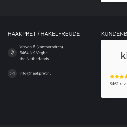
HAAKPRET / HÄKELFREUDE
KUNDEN
Visven 8 (kantooradres)
5464 NK Veghel
the Netherlands
info@haakpret.nl
3461 rev