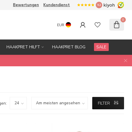
Bewertungen
Kundendienst
9.2
0
EUR
HAAKPRET HILFT
HAAKPRET BLOG
SALE
gen:
FILTER