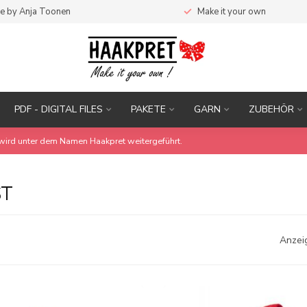
e by Anja Toonen
Make it your own
PDF - DIGITAL FILES
PAKETE
GARN
ZUBEHÖR
wird unter dem Namen Haakpret weitergeführt.
ST
Anzei