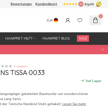
Bewertungen
Kundendienst
9.2
0
EUR
HAAKPRET HILFT
HAAKPRET BLOG
SALE
0 reviews
NS TISSA 0033
Auf Lager
.
% langstapliger gekämmter Baumwolle von wunderschöner
ma Lang Yarns.
 der Tierische Kleinkind Stuhl gehäkelt.
Lesen Sie mehr
.