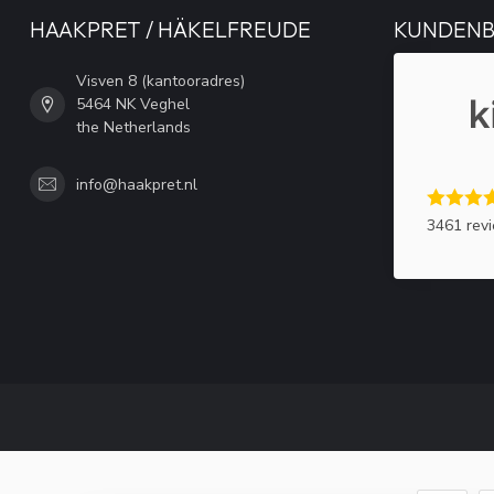
HAAKPRET / HÄKELFREUDE
KUNDEN
Visven 8 (kantooradres)
5464 NK Veghel
the Netherlands
info@haakpret.nl
3461 rev