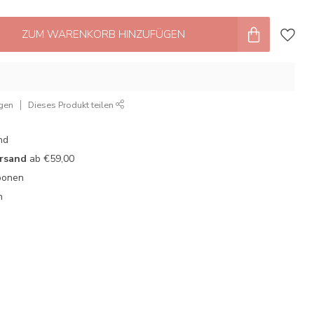
ZUM WARENKORB HINZUFÜGEN
ügen
Dieses Produkt teilen
nd
ersand
ab €59,00
oonen
n