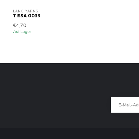
LANG YARNS
TISSA 0033
€4,70
Auf Lager