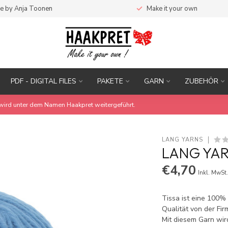
e by Anja Toonen
Make it your own
PDF - DIGITAL FILES
PAKETE
GARN
ZUBEHÖR
wird unter dem Namen Haakpret weitergeführt.
LANG YARNS
LANG YAR
€4,70
Inkl. MwSt
Tissa ist eine 100
Qualität von der Fir
Mit diesem Garn wird