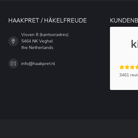
HAAKPRET / HÄKELFREUDE
KUNDEN
Visven 8 (kantooradres)
5464 NK Veghel
the Netherlands
info@haakpret.nl
3461 rev