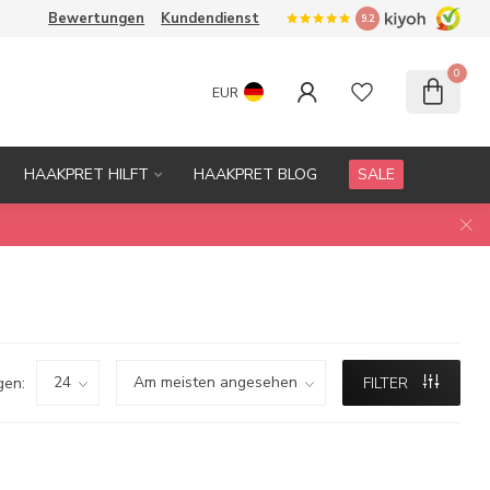
Bewertungen
Kundendienst
9.2
0
EUR
HAAKPRET HILFT
HAAKPRET BLOG
SALE
gen:
FILTER