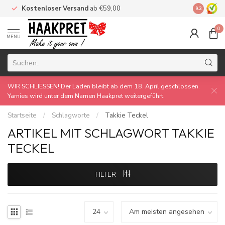
Kostenloser Versand
ab €59,00
Made by 
9.2
0
MENU
WIR SCHLIESSEN! Der Laden bleibt ab dem 18. April geschlossen.
Yarnies wird unter dem Namen Haakpret weitergeführt.
Startseite
/
Schlagworte
/
Takkie Teckel
ARTIKEL MIT SCHLAGWORT TAKKIE
TECKEL
FILTER