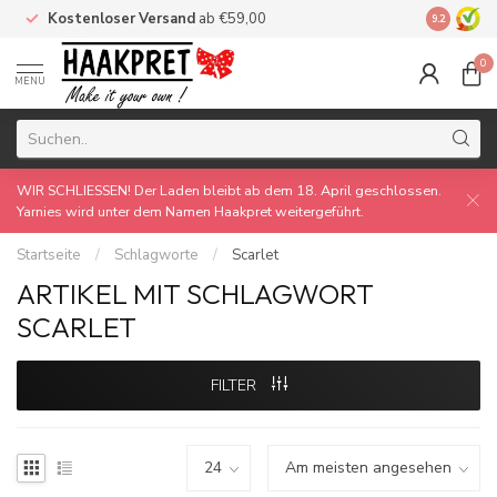
Kostenloser Versand
ab €59,00
Made by 
9.2
0
MENU
WIR SCHLIESSEN! Der Laden bleibt ab dem 18. April geschlossen.
Yarnies wird unter dem Namen Haakpret weitergeführt.
Startseite
/
Schlagworte
/
Scarlet
ARTIKEL MIT SCHLAGWORT
SCARLET
FILTER