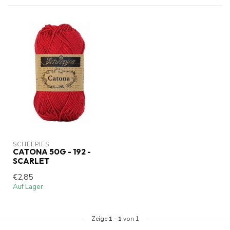
SCHEEPJES
CATONA 50G - 192 -
SCARLET
€2,85
Auf Lager
Zeige
1
-
1
von 1