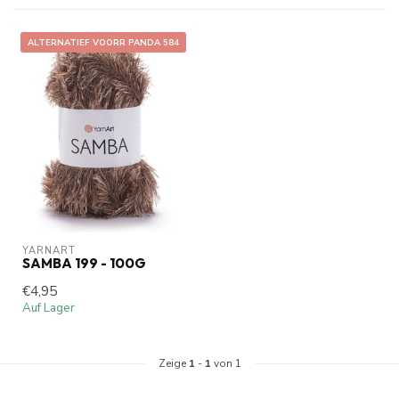
ALTERNATIEF VOORR PANDA 584
YARNART
SAMBA 199 - 100G
€4,95
Auf Lager
Zeige
1
-
1
von 1