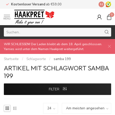
Kostenloser Versand
ab €59,00
Made by 
9.2
0
MENU
WIR SCHLIESSEN! Der Laden bleibt ab dem 18. April geschlossen.
Yarnies wird unter dem Namen Haakpret weitergeführt.
Startseite
/
Schlagworte
/
samba 199
ARTIKEL MIT SCHLAGWORT SAMBA
199
FILTER