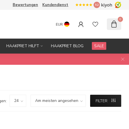
Bewertungen
Kundendienst
9.2
0
EUR
HAAKPRET HILFT
HAAKPRET BLOG
SALE
gen:
FILTER