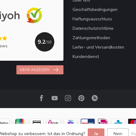
Über uns
Geschäftsbedingungen
Haftungsausschluss
Datenschutzrichtlinie
Zahlungsmethoden
9.2
/10
iews
Liefer- und Versandkosten
Kundendienst
MEHR ANZEIGEN
Webshop zu verbessern. Ist das in Ordnung?
Ja
Nein
Fü
© Copyright 2026 Haakpret / Häkelfreude