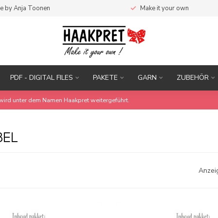
e by Anja Toonen
Make it your own
PDF - DIGITAL FILES
PAKETE
GARN
ZUBEHÖR
wird unter dem Namen Haakpret weitergeführt.
BEL
Anzei