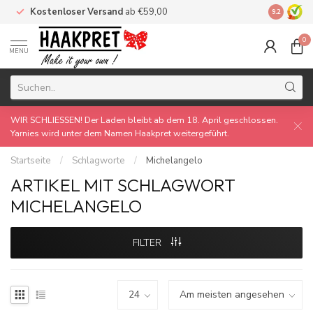
Kostenloser Versand
ab €59,00
Made by 
9.2
0
MENU
WIR SCHLIESSEN! Der Laden bleibt ab dem 18. April geschlossen.
Yarnies wird unter dem Namen Haakpret weitergeführt.
Startseite
/
Schlagworte
/
Michelangelo
ARTIKEL MIT SCHLAGWORT
MICHELANGELO
FILTER