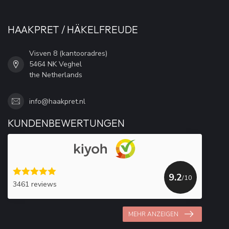
HAAKPRET / HÄKELFREUDE
Visven 8 (kantooradres)
5464 NK Veghel
the Netherlands
info@haakpret.nl
KUNDENBEWERTUNGEN
9.2
/10
3461 reviews
MEHR ANZEIGEN