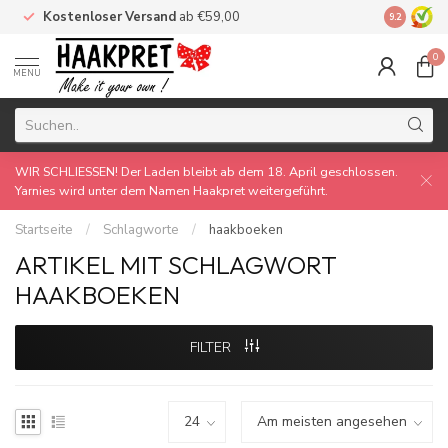
Kostenloser Versand
ab €59,00
Made by 
9.2
0
MENU
WIR SCHLIESSEN! Der Laden bleibt ab dem 18. April geschlossen.
Yarnies wird unter dem Namen Haakpret weitergeführt.
Startseite
/
Schlagworte
/
haakboeken
ARTIKEL MIT SCHLAGWORT
HAAKBOEKEN
FILTER