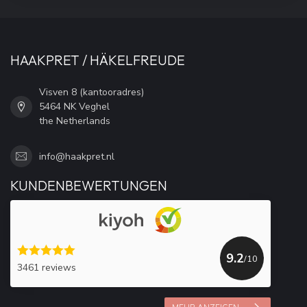
HAAKPRET / HÄKELFREUDE
Visven 8 (kantooradres)
5464 NK Veghel
the Netherlands
info@haakpret.nl
KUNDENBEWERTUNGEN
9.2
/10
3461 reviews