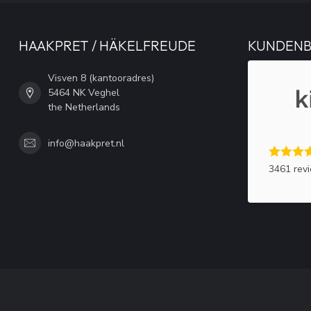
HAAKPRET / HÄKELFREUDE
KUNDEN
Visven 8 (kantooradres)
5464 NK Veghel
the Netherlands
info@haakpret.nl
3461 rev