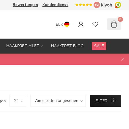
Bewertungen
Kundendienst
9.2
0
EUR
HAAKPRET HILFT
HAAKPRET BLOG
SALE
gen:
FILTER