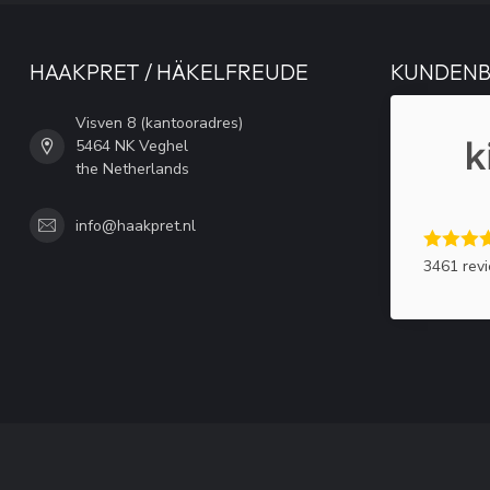
HAAKPRET / HÄKELFREUDE
KUNDEN
Visven 8 (kantooradres)
5464 NK Veghel
the Netherlands
info@haakpret.nl
3461 rev