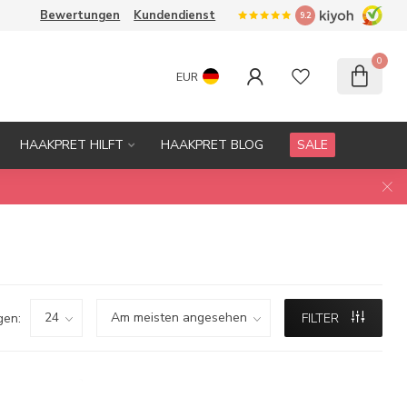
Bewertungen
Kundendienst
9.2
0
EUR
HAAKPRET HILFT
HAAKPRET BLOG
SALE
gen:
FILTER