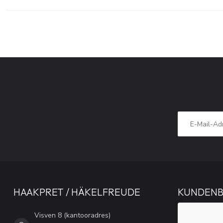
HAAKPRET / HÄKELFREUDE
KUNDEN
Visven 8 (kantooradres)