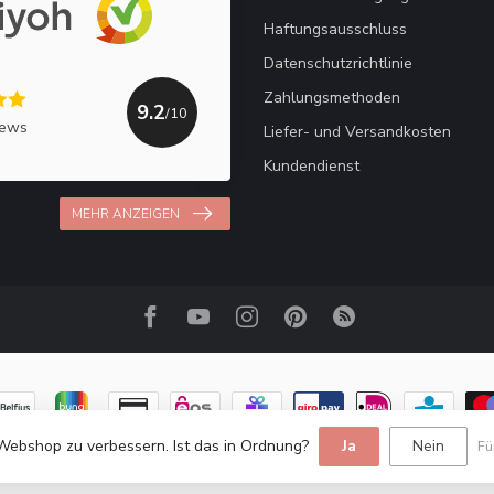
Haftungsausschluss
Datenschutzrichtlinie
Zahlungsmethoden
9.2
/10
iews
Liefer- und Versandkosten
Kundendienst
MEHR ANZEIGEN
Webshop zu verbessern. Ist das in Ordnung?
Ja
Nein
Fü
© Copyright 2026 Haakpret / Häkelfreude