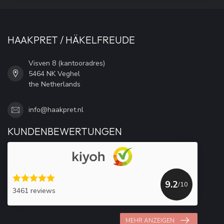
HAAKPRET / HÄKELFREUDE
Visven 8 (kantooradres)
5464 NK Veghel
the Netherlands
info@haakpret.nl
KUNDENBEWERTUNGEN
9.2
/10
3461 reviews
MEHR ANZEIGEN