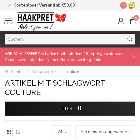
Kostenloser Versand
ab €59,00
Made by 
9.2
0
MENU
WIR SCHLIESSEN! Der Laden bleibt ab dem 18. April geschlossen.
Yarnies wird unter dem Namen Haakpret weitergeführt.
Startseite
/
Schlagworte
/
couture
ARTIKEL MIT SCHLAGWORT
COUTURE
FILTER