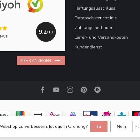
Haftungsausschluss
Datenschutzrichtlinie
Zahlungsmethoden
9.2
/10
iews
Liefer- und Versandkosten
Kundendienst
MEHR ANZEIGEN
Webshop zu verbessern. Ist das in Ordnung?
Ja
Nein
Fü
© Copyright 2026 Haakpret / Häkelfreude