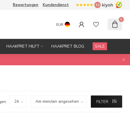
Bewertungen
Kundendienst
9.2
0
EUR
HAAKPRET HILFT
HAAKPRET BLOG
SALE
gen:
FILTER