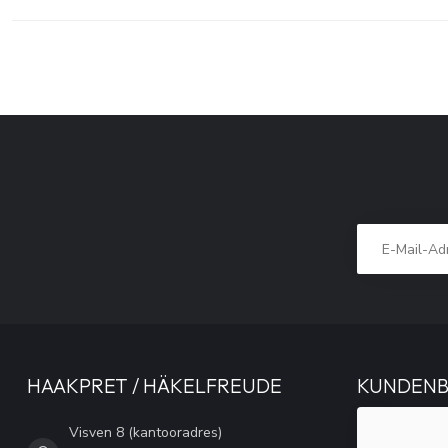
HAAKPRET / HÄKELFREUDE
KUNDEN
Visven 8 (kantooradres)