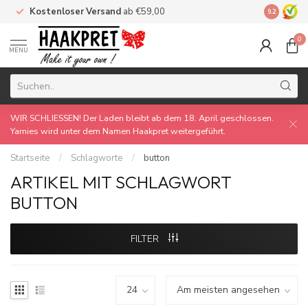
Kostenloser Versand
ab €59,00
Made by 
9.2
0
MENU
WIR SCHLIESSEN! Der Laden bleibt ab dem 18. April geschlossen.
Yarnies wird unter dem Namen Haakpret weitergeführt.
Startseite
/
Schlagworte
/
button
ARTIKEL MIT SCHLAGWORT
BUTTON
FILTER