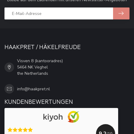
HAAKPRET / HÄKELFREUDE
Visven 8 (kantooradres)
5464 NK Veghel
the Netherlands
info@haakpret.nl
KUNDENBEWERTUNGEN
9.2
/10