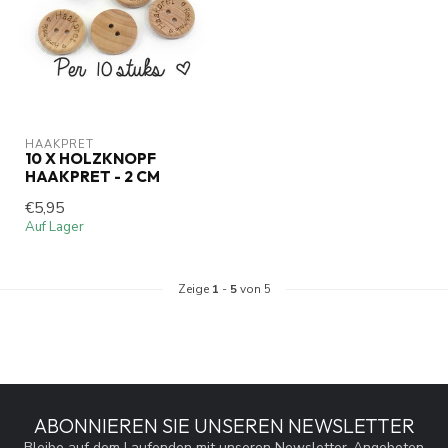
HAAKPRET
10 X HOLZKNOPF
HAAKPRET - 2 CM
€5,95
Auf Lager
Zeige
1
-
5
von 5
ABONNIEREN SIE UNSEREN NEWSLETTER
Bleibe auf dem Laufenden mit unseren Newsletter-Angeboten