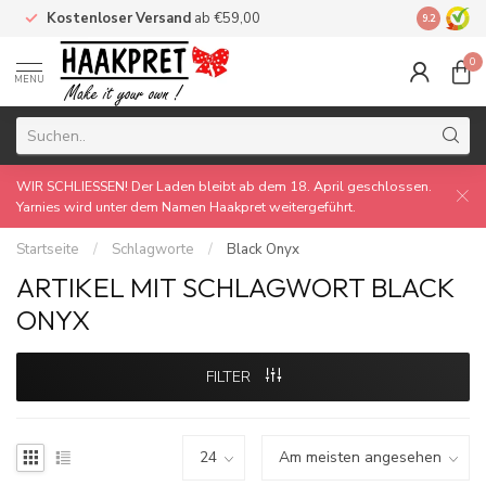
Kostenloser Versand
ab €59,00
Made by 
9.2
0
MENU
WIR SCHLIESSEN! Der Laden bleibt ab dem 18. April geschlossen.
Yarnies wird unter dem Namen Haakpret weitergeführt.
Startseite
/
Schlagworte
/
Black Onyx
ARTIKEL MIT SCHLAGWORT BLACK
ONYX
FILTER