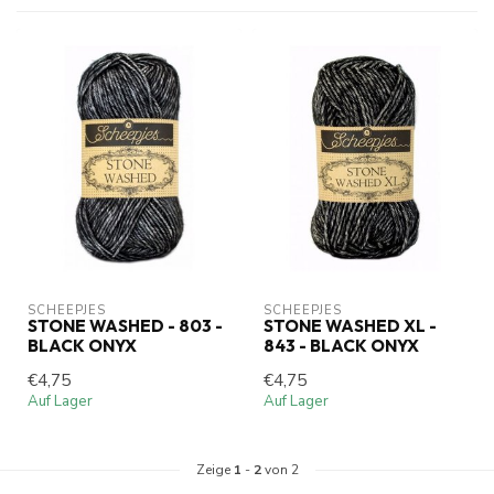
SCHEEPJES
SCHEEPJES
STONE WASHED - 803 -
STONE WASHED XL -
BLACK ONYX
843 - BLACK ONYX
€4,75
€4,75
Auf Lager
Auf Lager
Zeige
1
-
2
von 2