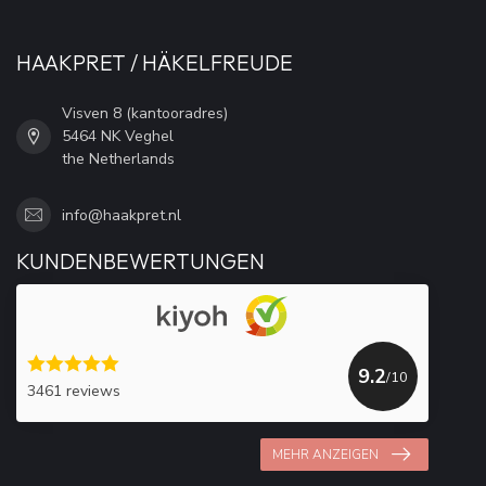
HAAKPRET / HÄKELFREUDE
Visven 8 (kantooradres)
5464 NK Veghel
the Netherlands
info@haakpret.nl
KUNDENBEWERTUNGEN
9.2
/10
3461 reviews
MEHR ANZEIGEN