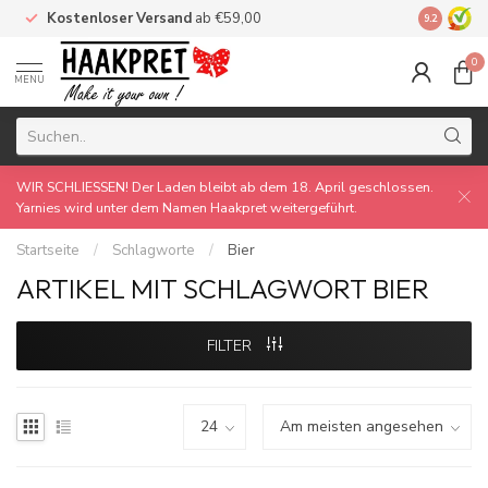
Kostenloser Versand
ab €59,00
Made by 
9.2
0
MENU
WIR SCHLIESSEN! Der Laden bleibt ab dem 18. April geschlossen.
Yarnies wird unter dem Namen Haakpret weitergeführt.
Startseite
/
Schlagworte
/
Bier
ARTIKEL MIT SCHLAGWORT BIER
FILTER